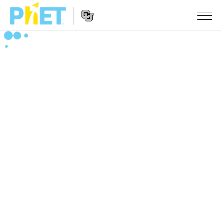
Search
the
PhET
Website
Website
シミュレーション
Navigation
All Sims
STUDIO
物理
About Studio
TEACHING
Customizable Sims
数学
アクティビティ一覧
研究
Start a Free Trial
化学
Contribute an Activity
INITIATIVES
Purchase a License
地球科学
Activity Contribution Guidelines
Inclusive Design
ログイン / 登録
Virtual Workshops
生物
PhET Global
ログイン / 登録
Professional Learning with PhET
翻訳版シミュレーション
Data Fluency