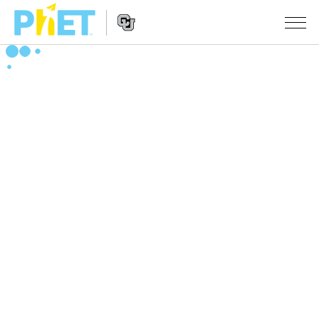
Search
the
PhET
Website
Website
シミュレーション
Navigation
All Sims
STUDIO
物理
About Studio
TEACHING
Customizable Sims
数学
アクティビティ一覧
研究
Start a Free Trial
化学
Contribute an Activity
INITIATIVES
Purchase a License
地球科学
Activity Contribution Guidelines
Inclusive Design
ログイン / 登録
Virtual Workshops
生物
PhET Global
ログイン / 登録
Professional Learning with PhET
翻訳版シミュレーション
Data Fluency