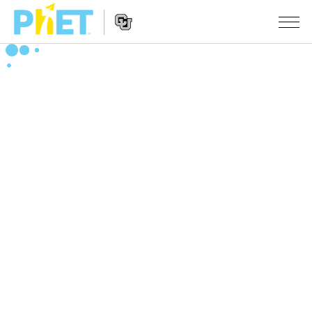
Search
the
PhET
Website
Website
シミュレーション
Navigation
All Sims
STUDIO
物理
About Studio
TEACHING
Customizable Sims
数学
アクティビティ一覧
研究
Start a Free Trial
化学
Contribute an Activity
INITIATIVES
Purchase a License
地球科学
Activity Contribution Guidelines
Inclusive Design
ログイン / 登録
Virtual Workshops
生物
PhET Global
ログイン / 登録
Professional Learning with PhET
翻訳版シミュレーション
Data Fluency