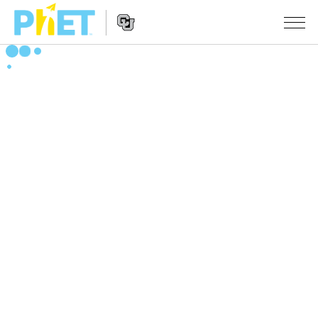
Search
the
PhET
Website
Website
シミュレーション
Navigation
All Sims
STUDIO
物理
About Studio
TEACHING
Customizable Sims
数学
アクティビティ一覧
研究
Start a Free Trial
化学
Contribute an Activity
INITIATIVES
Purchase a License
地球科学
Activity Contribution Guidelines
Inclusive Design
ログイン / 登録
Virtual Workshops
生物
PhET Global
ログイン / 登録
Professional Learning with PhET
翻訳版シミュレーション
Data Fluency