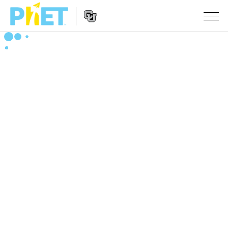
Search
the
PhET
Website
Website
シミュレーション
Navigation
All Sims
STUDIO
物理
About Studio
TEACHING
Customizable Sims
数学
アクティビティ一覧
研究
Start a Free Trial
化学
Contribute an Activity
INITIATIVES
Purchase a License
地球科学
Activity Contribution Guidelines
Inclusive Design
ログイン / 登録
Virtual Workshops
生物
PhET Global
ログイン / 登録
Professional Learning with PhET
翻訳版シミュレーション
Data Fluency