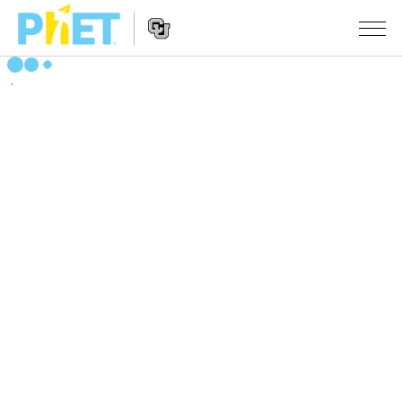
Search
the
PhET
Website
Website
シミュレーション
Navigation
All Sims
STUDIO
物理
About Studio
TEACHING
Customizable Sims
数学
アクティビティ一覧
研究
Start a Free Trial
化学
Contribute an Activity
INITIATIVES
Purchase a License
地球科学
Activity Contribution Guidelines
Inclusive Design
ログイン / 登録
Virtual Workshops
生物
PhET Global
ログイン / 登録
Professional Learning with PhET
翻訳版シミュレーション
Data Fluency