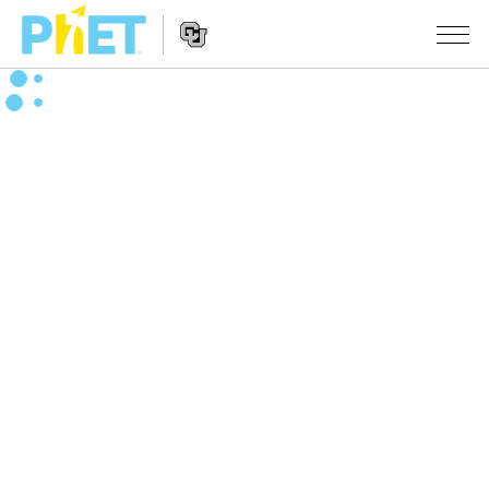
Search
the
PhET
Website
Website
シミュレーション
Navigation
All Sims
STUDIO
物理
About Studio
TEACHING
Customizable Sims
数学
アクティビティ一覧
研究
Start a Free Trial
化学
Contribute an Activity
INITIATIVES
Purchase a License
地球科学
Activity Contribution Guidelines
Inclusive Design
ログイン / 登録
Virtual Workshops
生物
PhET Global
ログイン / 登録
Professional Learning with PhET
翻訳版シミュレーション
Data Fluency