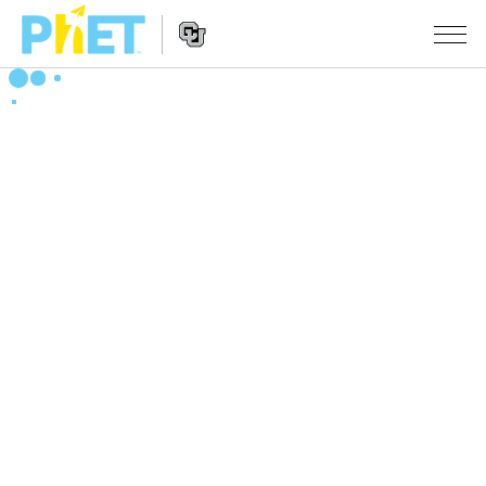
Search
the
PhET
Website
Website
シミュレーション
Navigation
All Sims
STUDIO
物理
About Studio
TEACHING
Customizable Sims
数学
アクティビティ一覧
研究
Start a Free Trial
化学
Contribute an Activity
INITIATIVES
Purchase a License
地球科学
Activity Contribution Guidelines
Inclusive Design
ログイン / 登録
Virtual Workshops
生物
PhET Global
ログイン / 登録
Professional Learning with PhET
翻訳版シミュレーション
Data Fluency