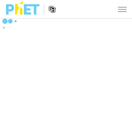
Search
the
PhET
Website
Website
シミュレーション
Navigation
All Sims
STUDIO
物理
About Studio
TEACHING
Customizable Sims
数学
アクティビティ一覧
研究
Start a Free Trial
化学
Contribute an Activity
INITIATIVES
Purchase a License
地球科学
Activity Contribution Guidelines
Inclusive Design
ログイン / 登録
Virtual Workshops
生物
PhET Global
ログイン / 登録
Professional Learning with PhET
翻訳版シミュレーション
Data Fluency