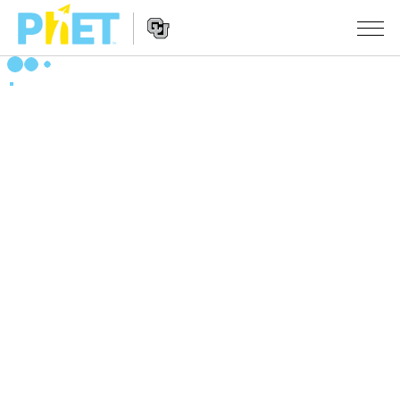
Search
the
PhET
Website
Website
シミュレーション
Navigation
All Sims
STUDIO
物理
About Studio
TEACHING
Customizable Sims
数学
アクティビティ一覧
研究
Start a Free Trial
化学
Contribute an Activity
INITIATIVES
Purchase a License
地球科学
Activity Contribution Guidelines
Inclusive Design
ログイン / 登録
Virtual Workshops
生物
PhET Global
ログイン / 登録
Professional Learning with PhET
翻訳版シミュレーション
Data Fluency