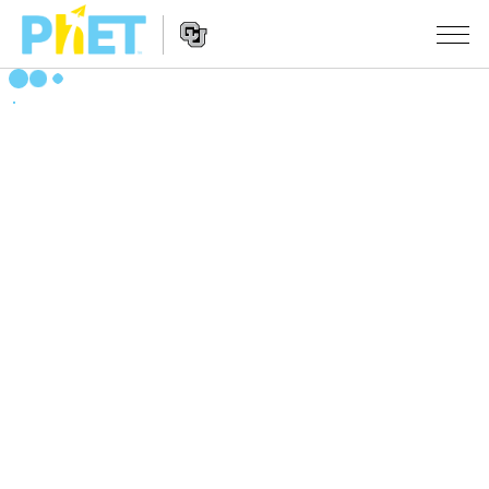
Search
the
PhET
Website
Website
シミュレーション
Navigation
All Sims
STUDIO
物理
About Studio
TEACHING
Customizable Sims
数学
アクティビティ一覧
研究
Start a Free Trial
化学
Contribute an Activity
INITIATIVES
Purchase a License
地球科学
Activity Contribution Guidelines
Inclusive Design
ログイン / 登録
Virtual Workshops
生物
PhET Global
ログイン / 登録
Professional Learning with PhET
翻訳版シミュレーション
Data Fluency