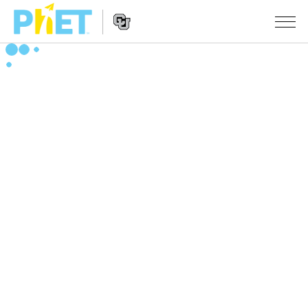
Search
the
PhET
Website
Website
シミュレーション
Navigation
All Sims
STUDIO
物理
About Studio
TEACHING
Customizable Sims
数学
アクティビティ一覧
研究
Start a Free Trial
化学
Contribute an Activity
INITIATIVES
Purchase a License
地球科学
Activity Contribution Guidelines
Inclusive Design
ログイン / 登録
Virtual Workshops
生物
PhET Global
ログイン / 登録
Professional Learning with PhET
翻訳版シミュレーション
Data Fluency