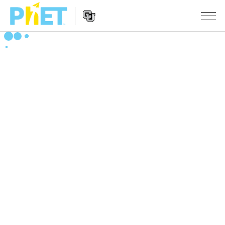
Search
the
PhET
Website
Website
シミュレーション
Navigation
All Sims
STUDIO
物理
About Studio
TEACHING
Customizable Sims
数学
アクティビティ一覧
研究
Start a Free Trial
化学
Contribute an Activity
INITIATIVES
Purchase a License
地球科学
Activity Contribution Guidelines
Inclusive Design
ログイン / 登録
Virtual Workshops
生物
PhET Global
ログイン / 登録
Professional Learning with PhET
翻訳版シミュレーション
Data Fluency