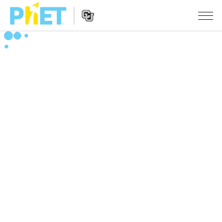
Search
the
PhET
Website
Website
シミュレーション
Navigation
All Sims
STUDIO
物理
About Studio
TEACHING
Customizable Sims
数学
アクティビティ一覧
研究
Start a Free Trial
化学
Contribute an Activity
INITIATIVES
Purchase a License
地球科学
Activity Contribution Guidelines
Inclusive Design
ログイン / 登録
Virtual Workshops
生物
PhET Global
ログイン / 登録
Professional Learning with PhET
翻訳版シミュレーション
Data Fluency