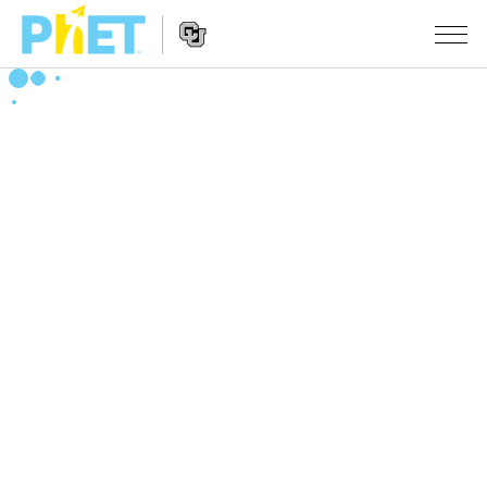
Search
the
PhET
Website
Website
シミュレーション
Navigation
All Sims
STUDIO
物理
About Studio
TEACHING
Customizable Sims
数学
アクティビティ一覧
研究
Start a Free Trial
化学
Contribute an Activity
INITIATIVES
Purchase a License
地球科学
Activity Contribution Guidelines
Inclusive Design
ログイン / 登録
Virtual Workshops
生物
PhET Global
ログイン / 登録
Professional Learning with PhET
翻訳版シミュレーション
Data Fluency