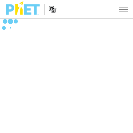
Search
the
PhET
Website
Website
シミュレーション
Navigation
All Sims
STUDIO
物理
About Studio
TEACHING
Customizable Sims
数学
アクティビティ一覧
研究
Start a Free Trial
化学
Contribute an Activity
INITIATIVES
Purchase a License
地球科学
Activity Contribution Guidelines
Inclusive Design
ログイン / 登録
Virtual Workshops
生物
PhET Global
ログイン / 登録
Professional Learning with PhET
翻訳版シミュレーション
Data Fluency