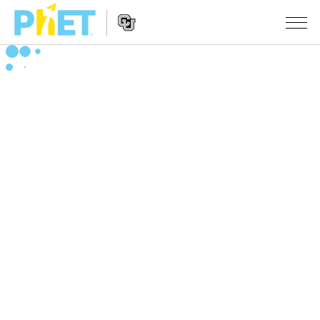
Search
the
PhET
Website
Website
シミュレーション
Navigation
All Sims
STUDIO
物理
About Studio
TEACHING
Customizable Sims
数学
アクティビティ一覧
研究
Start a Free Trial
化学
Contribute an Activity
INITIATIVES
Purchase a License
地球科学
Activity Contribution Guidelines
Inclusive Design
ログイン / 登録
Virtual Workshops
生物
PhET Global
ログイン / 登録
Professional Learning with PhET
翻訳版シミュレーション
Data Fluency