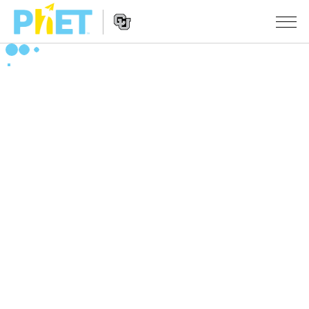
Search
the
PhET
Website
Website
シミュレーション
Navigation
All Sims
STUDIO
物理
About Studio
TEACHING
Customizable Sims
数学
アクティビティ一覧
研究
Start a Free Trial
化学
Contribute an Activity
INITIATIVES
Purchase a License
地球科学
Activity Contribution Guidelines
Inclusive Design
ログイン / 登録
Virtual Workshops
生物
PhET Global
ログイン / 登録
Professional Learning with PhET
翻訳版シミュレーション
Data Fluency