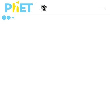
Search
the
PhET
Website
Website
シミュレーション
Navigation
All Sims
STUDIO
物理
About Studio
TEACHING
Customizable Sims
数学
アクティビティ一覧
研究
Start a Free Trial
化学
Contribute an Activity
INITIATIVES
Purchase a License
地球科学
Activity Contribution Guidelines
Inclusive Design
ログイン / 登録
Virtual Workshops
生物
PhET Global
ログイン / 登録
Professional Learning with PhET
翻訳版シミュレーション
Data Fluency