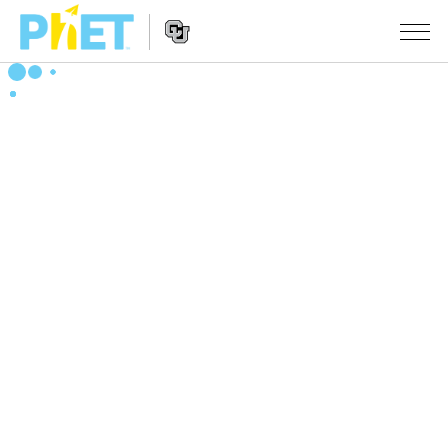
Search
the
PhET
Website
Website
シミュレーション
Navigation
All Sims
STUDIO
物理
About Studio
TEACHING
Customizable Sims
数学
アクティビティ一覧
研究
Start a Free Trial
化学
Contribute an Activity
INITIATIVES
Purchase a License
地球科学
Activity Contribution Guidelines
Inclusive Design
ログイン / 登録
Virtual Workshops
生物
PhET Global
ログイン / 登録
Professional Learning with PhET
翻訳版シミュレーション
Data Fluency