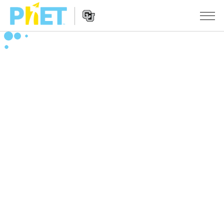
Search
the
PhET
Website
Website
シミュレーション
Navigation
All Sims
STUDIO
物理
About Studio
TEACHING
Customizable Sims
数学
アクティビティ一覧
研究
Start a Free Trial
化学
Contribute an Activity
INITIATIVES
Purchase a License
地球科学
Activity Contribution Guidelines
Inclusive Design
ログイン / 登録
Virtual Workshops
生物
PhET Global
ログイン / 登録
Professional Learning with PhET
翻訳版シミュレーション
Data Fluency