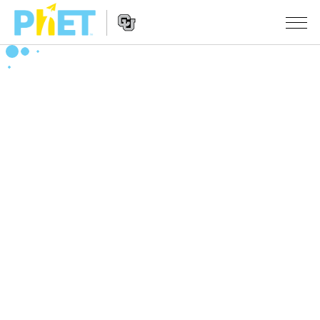
Search
the
PhET
Website
Website
シミュレーション
Navigation
All Sims
STUDIO
物理
About Studio
TEACHING
Customizable Sims
数学
アクティビティ一覧
研究
Start a Free Trial
化学
Contribute an Activity
INITIATIVES
Purchase a License
地球科学
Activity Contribution Guidelines
Inclusive Design
ログイン / 登録
Virtual Workshops
生物
PhET Global
ログイン / 登録
Professional Learning with PhET
翻訳版シミュレーション
Data Fluency