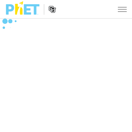
Search
the
PhET
Website
Website
シミュレーション
Navigation
All Sims
STUDIO
物理
About Studio
TEACHING
Customizable Sims
数学
アクティビティ一覧
研究
Start a Free Trial
化学
Contribute an Activity
INITIATIVES
Purchase a License
地球科学
Activity Contribution Guidelines
Inclusive Design
ログイン / 登録
Virtual Workshops
生物
PhET Global
ログイン / 登録
Professional Learning with PhET
翻訳版シミュレーション
Data Fluency