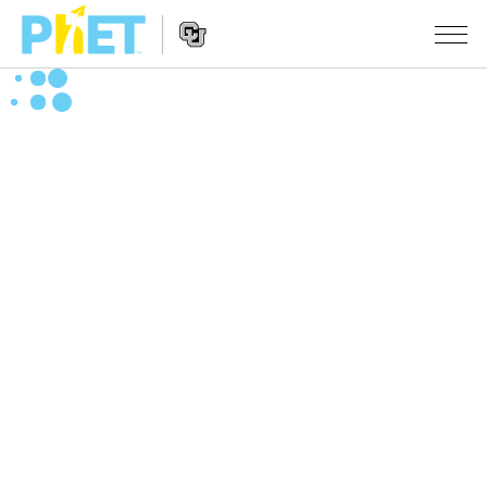
Search
the
PhET
Website
Website
シミュレーション
Navigation
All Sims
STUDIO
物理
About Studio
TEACHING
Customizable Sims
数学
アクティビティ一覧
研究
Start a Free Trial
化学
Contribute an Activity
INITIATIVES
Purchase a License
地球科学
Activity Contribution Guidelines
Inclusive Design
ログイン / 登録
Virtual Workshops
生物
PhET Global
ログイン / 登録
Professional Learning with PhET
翻訳版シミュレーション
Data Fluency