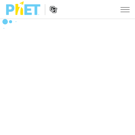
Search
the
PhET
Website
Website
シミュレーション
Navigation
All Sims
STUDIO
物理
About Studio
TEACHING
Customizable Sims
数学
アクティビティ一覧
研究
Start a Free Trial
化学
Contribute an Activity
INITIATIVES
Purchase a License
地球科学
Activity Contribution Guidelines
Inclusive Design
ログイン / 登録
Virtual Workshops
生物
PhET Global
ログイン / 登録
Professional Learning with PhET
翻訳版シミュレーション
Data Fluency