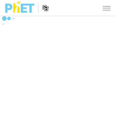
Search
the
PhET
Website
Website
シミュレーション
Navigation
All Sims
STUDIO
物理
About Studio
TEACHING
Customizable Sims
数学
アクティビティ一覧
研究
Start a Free Trial
化学
Contribute an Activity
INITIATIVES
Purchase a License
地球科学
Activity Contribution Guidelines
Inclusive Design
ログイン / 登録
Virtual Workshops
生物
PhET Global
ログイン / 登録
Professional Learning with PhET
翻訳版シミュレーション
Data Fluency