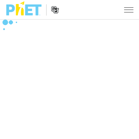
Search
the
PhET
Website
Website
シミュレーション
Navigation
All Sims
STUDIO
物理
About Studio
TEACHING
Customizable Sims
数学
アクティビティ一覧
研究
Start a Free Trial
化学
Contribute an Activity
INITIATIVES
Purchase a License
地球科学
Activity Contribution Guidelines
Inclusive Design
ログイン / 登録
Virtual Workshops
生物
PhET Global
ログイン / 登録
Professional Learning with PhET
翻訳版シミュレーション
Data Fluency