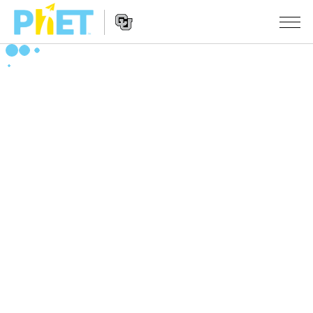
Search
the
PhET
Website
Website
シミュレーション
Navigation
All Sims
STUDIO
物理
About Studio
TEACHING
Customizable Sims
数学
アクティビティ一覧
研究
Start a Free Trial
化学
Contribute an Activity
INITIATIVES
Purchase a License
地球科学
Activity Contribution Guidelines
Inclusive Design
ログイン / 登録
Virtual Workshops
生物
PhET Global
ログイン / 登録
Professional Learning with PhET
翻訳版シミュレーション
Data Fluency