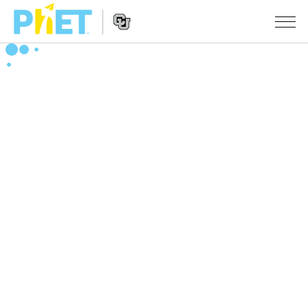
Search
the
PhET
Website
Website
シミュレーション
Navigation
All Sims
STUDIO
物理
About Studio
TEACHING
Customizable Sims
数学
アクティビティ一覧
研究
Start a Free Trial
化学
Contribute an Activity
INITIATIVES
Purchase a License
地球科学
Activity Contribution Guidelines
Inclusive Design
ログイン / 登録
Virtual Workshops
生物
PhET Global
ログイン / 登録
Professional Learning with PhET
翻訳版シミュレーション
Data Fluency