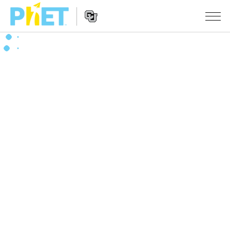
Search
the
PhET
Website
Website
シミュレーション
Navigation
All Sims
STUDIO
物理
About Studio
TEACHING
Customizable Sims
数学
アクティビティ一覧
研究
Start a Free Trial
化学
Contribute an Activity
INITIATIVES
Purchase a License
地球科学
Activity Contribution Guidelines
Inclusive Design
ログイン / 登録
Virtual Workshops
生物
PhET Global
ログイン / 登録
Professional Learning with PhET
翻訳版シミュレーション
Data Fluency