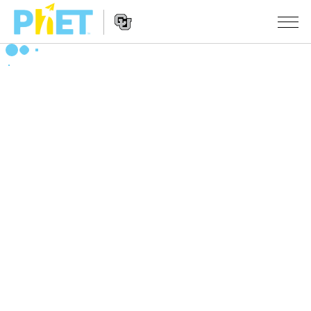
Search
the
PhET
Website
Website
シミュレーション
Navigation
All Sims
STUDIO
物理
About Studio
TEACHING
Customizable Sims
数学
アクティビティ一覧
研究
Start a Free Trial
化学
Contribute an Activity
INITIATIVES
Purchase a License
地球科学
Activity Contribution Guidelines
Inclusive Design
ログイン / 登録
Virtual Workshops
生物
PhET Global
ログイン / 登録
Professional Learning with PhET
翻訳版シミュレーション
Data Fluency