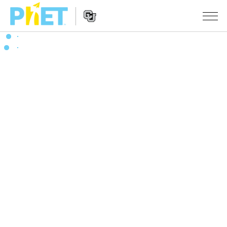
Search
the
PhET
Website
Website
シミュレーション
Navigation
All Sims
STUDIO
物理
About Studio
TEACHING
Customizable Sims
数学
アクティビティ一覧
研究
Start a Free Trial
化学
Contribute an Activity
INITIATIVES
Purchase a License
地球科学
Activity Contribution Guidelines
Inclusive Design
ログイン / 登録
Virtual Workshops
生物
PhET Global
ログイン / 登録
Professional Learning with PhET
翻訳版シミュレーション
Data Fluency