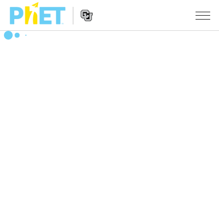
Search
the
PhET
Website
Website
シミュレーション
Navigation
All Sims
STUDIO
物理
About Studio
TEACHING
Customizable Sims
数学
アクティビティ一覧
研究
Start a Free Trial
化学
Contribute an Activity
INITIATIVES
Purchase a License
地球科学
Activity Contribution Guidelines
Inclusive Design
ログイン / 登録
Virtual Workshops
生物
PhET Global
ログイン / 登録
Professional Learning with PhET
翻訳版シミュレーション
Data Fluency