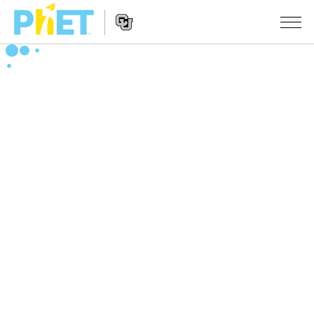
Search
the
PhET
Website
Website
シミュレーション
Navigation
All Sims
STUDIO
物理
About Studio
TEACHING
Customizable Sims
数学
アクティビティ一覧
研究
Start a Free Trial
化学
Contribute an Activity
INITIATIVES
Purchase a License
地球科学
Activity Contribution Guidelines
Inclusive Design
ログイン / 登録
Virtual Workshops
生物
PhET Global
ログイン / 登録
Professional Learning with PhET
翻訳版シミュレーション
Data Fluency