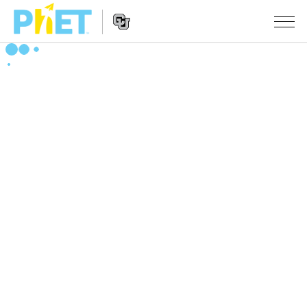
Search
the
PhET
Website
Website
シミュレーション
Navigation
All Sims
STUDIO
物理
About Studio
TEACHING
Customizable Sims
数学
アクティビティ一覧
研究
Start a Free Trial
化学
Contribute an Activity
INITIATIVES
Purchase a License
地球科学
Activity Contribution Guidelines
Inclusive Design
ログイン / 登録
Virtual Workshops
生物
PhET Global
ログイン / 登録
Professional Learning with PhET
翻訳版シミュレーション
Data Fluency