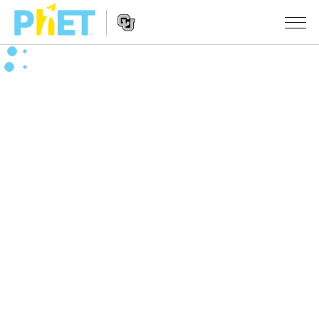
Search
the
PhET
Website
Website
シミュレーション
Navigation
All Sims
STUDIO
物理
About Studio
TEACHING
Customizable Sims
数学
アクティビティ一覧
研究
Start a Free Trial
化学
Contribute an Activity
INITIATIVES
Purchase a License
地球科学
Activity Contribution Guidelines
Inclusive Design
ログイン / 登録
Virtual Workshops
生物
PhET Global
ログイン / 登録
Professional Learning with PhET
翻訳版シミュレーション
Data Fluency