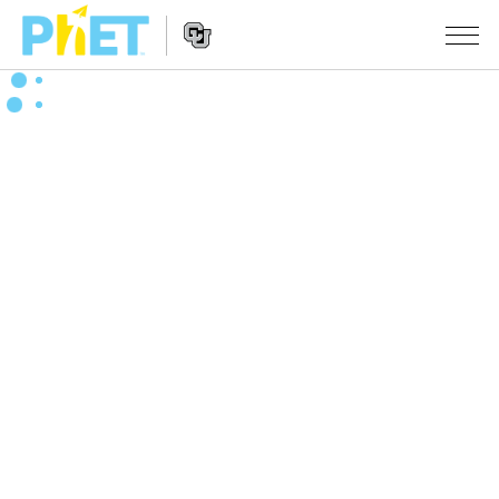
Search
the
PhET
Website
Website
シミュレーション
Navigation
All Sims
STUDIO
物理
About Studio
TEACHING
Customizable Sims
数学
アクティビティ一覧
研究
Start a Free Trial
化学
Contribute an Activity
INITIATIVES
Purchase a License
地球科学
Activity Contribution Guidelines
Inclusive Design
ログイン / 登録
Virtual Workshops
生物
PhET Global
ログイン / 登録
Professional Learning with PhET
翻訳版シミュレーション
Data Fluency