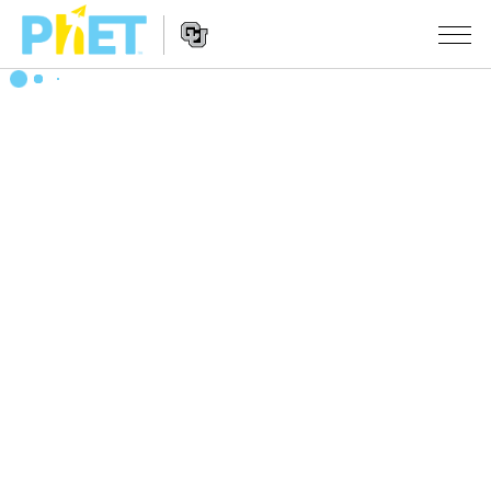
Search
the
PhET
Website
Website
シミュレーション
Navigation
All Sims
STUDIO
物理
About Studio
TEACHING
Customizable Sims
数学
アクティビティ一覧
研究
Start a Free Trial
化学
Contribute an Activity
INITIATIVES
Purchase a License
地球科学
Activity Contribution Guidelines
Inclusive Design
ログイン / 登録
Virtual Workshops
生物
PhET Global
ログイン / 登録
Professional Learning with PhET
翻訳版シミュレーション
Data Fluency