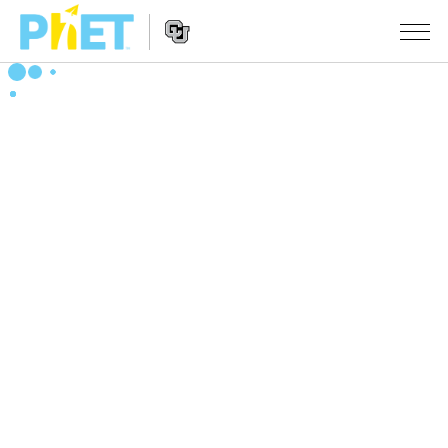
Search
the
PhET
Website
Website
シミュレーション
Navigation
All Sims
STUDIO
物理
About Studio
TEACHING
Customizable Sims
数学
アクティビティ一覧
研究
Start a Free Trial
化学
Contribute an Activity
INITIATIVES
Purchase a License
地球科学
Activity Contribution Guidelines
Inclusive Design
ログイン / 登録
Virtual Workshops
生物
PhET Global
ログイン / 登録
Professional Learning with PhET
翻訳版シミュレーション
Data Fluency