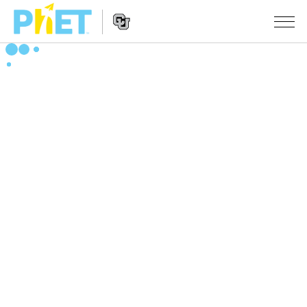
Search
the
PhET
Website
Website
シミュレーション
Navigation
All Sims
STUDIO
物理
About Studio
TEACHING
Customizable Sims
数学
アクティビティ一覧
研究
Start a Free Trial
化学
Contribute an Activity
INITIATIVES
Purchase a License
地球科学
Activity Contribution Guidelines
Inclusive Design
ログイン / 登録
Virtual Workshops
生物
PhET Global
ログイン / 登録
Professional Learning with PhET
翻訳版シミュレーション
Data Fluency