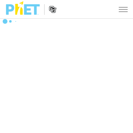
Search
the
PhET
Website
Website
シミュレーション
Navigation
All Sims
STUDIO
物理
About Studio
TEACHING
Customizable Sims
数学
アクティビティ一覧
研究
Start a Free Trial
化学
Contribute an Activity
INITIATIVES
Purchase a License
地球科学
Activity Contribution Guidelines
Inclusive Design
ログイン / 登録
Virtual Workshops
生物
PhET Global
ログイン / 登録
Professional Learning with PhET
翻訳版シミュレーション
Data Fluency