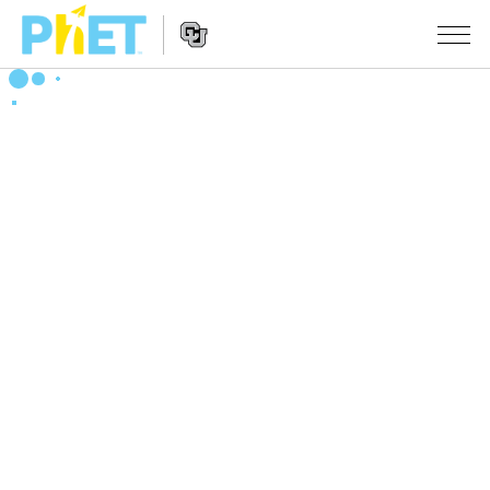
Search
the
PhET
Website
Website
シミュレーション
Navigation
All Sims
STUDIO
物理
About Studio
TEACHING
Customizable Sims
数学
アクティビティ一覧
研究
Start a Free Trial
化学
Contribute an Activity
INITIATIVES
Purchase a License
地球科学
Activity Contribution Guidelines
Inclusive Design
ログイン / 登録
Virtual Workshops
生物
PhET Global
ログイン / 登録
Professional Learning with PhET
翻訳版シミュレーション
Data Fluency