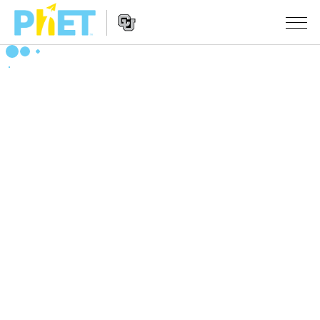
Search
the
PhET
Website
Website
シミュレーション
Navigation
All Sims
STUDIO
物理
About Studio
TEACHING
Customizable Sims
数学
アクティビティ一覧
研究
Start a Free Trial
化学
Contribute an Activity
INITIATIVES
Purchase a License
地球科学
Activity Contribution Guidelines
Inclusive Design
ログイン / 登録
Virtual Workshops
生物
PhET Global
ログイン / 登録
Professional Learning with PhET
翻訳版シミュレーション
Data Fluency