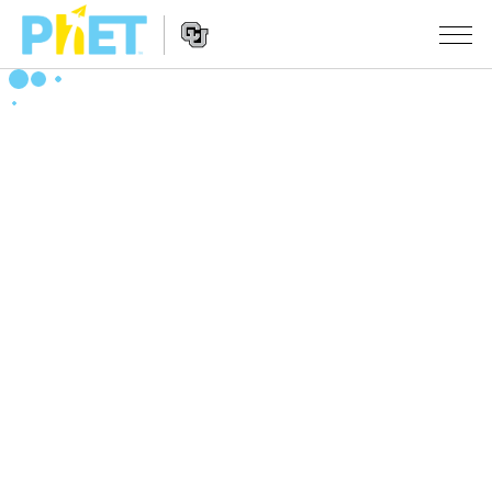
Search
the
PhET
Website
Website
シミュレーション
Navigation
All Sims
STUDIO
物理
About Studio
TEACHING
Customizable Sims
数学
アクティビティ一覧
研究
Start a Free Trial
化学
Contribute an Activity
INITIATIVES
Purchase a License
地球科学
Activity Contribution Guidelines
Inclusive Design
ログイン / 登録
Virtual Workshops
生物
PhET Global
ログイン / 登録
Professional Learning with PhET
翻訳版シミュレーション
Data Fluency