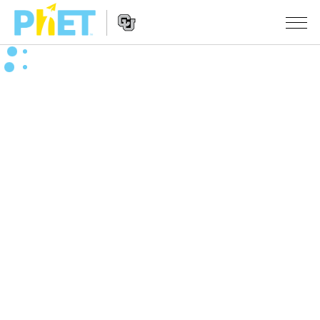
Search
the
PhET
Website
Website
シミュレーション
Navigation
All Sims
STUDIO
物理
About Studio
TEACHING
Customizable Sims
数学
アクティビティ一覧
研究
Start a Free Trial
化学
Contribute an Activity
INITIATIVES
Purchase a License
地球科学
Activity Contribution Guidelines
Inclusive Design
ログイン / 登録
Virtual Workshops
生物
PhET Global
ログイン / 登録
Professional Learning with PhET
翻訳版シミュレーション
Data Fluency