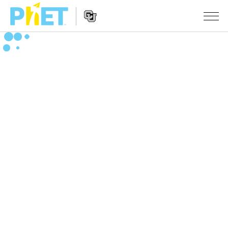
Search
the
PhET
Website
Website
シミュレーション
Navigation
All Sims
STUDIO
物理
About Studio
TEACHING
Customizable Sims
数学
アクティビティ一覧
研究
Start a Free Trial
化学
Contribute an Activity
INITIATIVES
Purchase a License
地球科学
Activity Contribution Guidelines
Inclusive Design
ログイン / 登録
Virtual Workshops
生物
PhET Global
ログイン / 登録
Professional Learning with PhET
翻訳版シミュレーション
Data Fluency