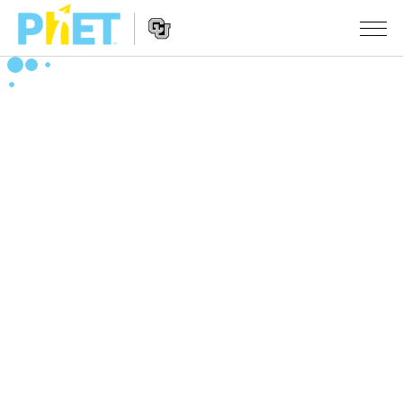
Search
the
PhET
Website
Website
シミュレーション
Navigation
All Sims
STUDIO
物理
About Studio
TEACHING
Customizable Sims
数学
アクティビティ一覧
研究
Start a Free Trial
化学
Contribute an Activity
INITIATIVES
Purchase a License
地球科学
Activity Contribution Guidelines
Inclusive Design
ログイン / 登録
Virtual Workshops
生物
PhET Global
ログイン / 登録
Professional Learning with PhET
翻訳版シミュレーション
Data Fluency