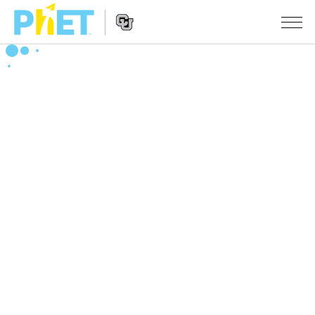
Search
the
PhET
Website
Website
シミュレーション
Navigation
All Sims
STUDIO
物理
About Studio
TEACHING
Customizable Sims
数学
アクティビティ一覧
研究
Start a Free Trial
化学
Contribute an Activity
INITIATIVES
Purchase a License
地球科学
Activity Contribution Guidelines
Inclusive Design
ログイン / 登録
Virtual Workshops
生物
PhET Global
ログイン / 登録
Professional Learning with PhET
翻訳版シミュレーション
Data Fluency