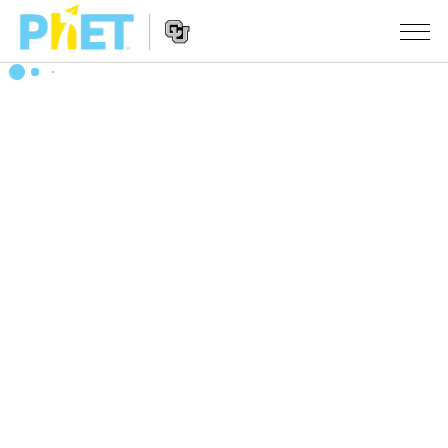
Search
the
PhET
Website
Website
シミュレーション
Navigation
All Sims
STUDIO
物理
About Studio
TEACHING
Customizable Sims
数学
アクティビティ一覧
研究
Start a Free Trial
化学
Contribute an Activity
INITIATIVES
Purchase a License
地球科学
Activity Contribution Guidelines
Inclusive Design
ログイン / 登録
Virtual Workshops
生物
PhET Global
ログイン / 登録
Professional Learning with PhET
翻訳版シミュレーション
Data Fluency