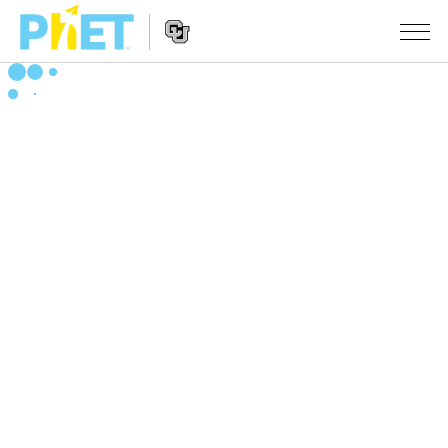
Search
the
PhET
Website
Website
シミュレーション
Navigation
All Sims
STUDIO
物理
About Studio
TEACHING
Customizable Sims
数学
アクティビティ一覧
研究
Start a Free Trial
化学
Contribute an Activity
INITIATIVES
Purchase a License
地球科学
Activity Contribution Guidelines
Inclusive Design
ログイン / 登録
Virtual Workshops
生物
PhET Global
ログイン / 登録
Professional Learning with PhET
翻訳版シミュレーション
Data Fluency